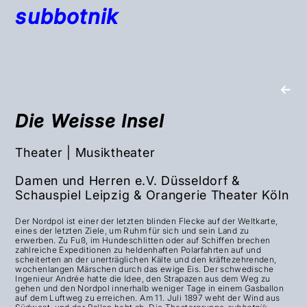
subbotnik
←
Die Weisse Insel
Theater | Musiktheater
Damen und Herren e.V. Düsseldorf &
Schauspiel Leipzig & Orangerie Theater Köln
Der Nordpol ist einer der letzten blinden Flecke auf der Weltkarte,
eines der letzten Ziele, um Ruhm für sich und sein Land zu
erwerben. Zu Fuß, im Hundeschlitten oder auf Schiffen brechen
zahlreiche Expeditionen zu heldenhaften Polarfahrten auf und
scheiterten an der unerträglichen Kälte und den kräftezehrenden,
wochenlangen Märschen durch das ewige Eis.
Der schwedische
Ingenieur Andrée hatte die Idee, den Strapazen aus dem Weg zu
gehen und den Nordpol innerhalb weniger Tage in einem Gasballon
auf dem Luftweg zu erreichen. Am 11. Juli 1897 weht der Wind aus