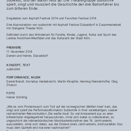
Südwest, und der Ballon hebt ab. Die Theatergruppe
subbotnik
spielt, singt und musiziert die Geschichte der drei Ballonfahrer bis
zum bitteren Ende.
Eingeladen zum Asphalt Festival 2014 und Favoriten Festival 2014.
Eine Koproduktion von subbotnik mit Asphalt Festival Düsseldorf in Zusammenarbeit
mit Orangerie Theater Köln.
Gefördert durch das Ministerium für Familie, Kinder, Jugend, Kultur und Sport des
Landes Nordrhein-Westfalen und das Kulturamt der Stadt Köln.
PREMIERE
11. November
2014
Damen und Herren, Düsseldorf
KONZEPT, TEXT
subbotnik
PERFORMANCE, MUSIK
Daniel Brandl, Kornelius Heidebrecht, Martin Kloepfer, Henning Nierstenhöfer, Oleg
Zhukov
FOTO
H
einer Schilling
„Wie es vom Pionierrausch zum Tod auf der norwegischen ‚Weißen Insel‘ kam, das
singt und spielt die Performanceformation Subbotnik in ihrer varietéartigen, sauber
recherchierten Rekonstruktion ‚Die weiße Insel‘. So viel Amüsement aus so einer
bitterernsten Angelegenheit herauszuholen, ohne sich dabei zu ridikülisieren; so
ungeschönt die männerbündischen Machbarkeitsmythen des 19. Jahrhunderts
auszustellen, ohne sich dabei, aus der Distanz eines Jahrhunderts, bloßzustellen: Das
muss dem Quintett erst mal einer nachmachen!“