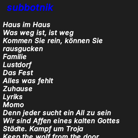
subbotnik
Haus im Haus
Was weg ist, ist weg
Kommen Sie rein, können Sie
rausgucken
Familie
Lustdorf
Das Fest
Alles was fehlt
Zuhause
Lyriks
Momo
Denn jeder sucht ein All zu sein
Wir sind Affen eines kalten Gottes
Städte. Kampf um Troja
Keep the wolf from the door