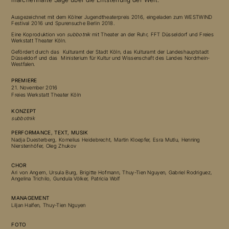
Ausgezeichnet mit dem Kölner Jugendtheaterpreis 2016, eingeladen zum WESTWIND
Festival 2016 und Spurensuche Berlin
2018.
Eine Koproduktion von
subbotnik
mit Theater an der Ruhr,
FFT Düsseldorf und Freies
Werkstatt Theater Köln.
Gefördert durch das Kulturamt der Stadt Köln, das Kulturamt der Landeshauptstadt
Düsseldorf und das Ministerium für Kultur und Wissenschaft des Landes Nordrhein-
Westfalen.
PREMIERE
21. November 2016
Freies Werkstatt Theater
Köln
KONZEPT
subbotnik
PERFORMANCE, TEXT, MUSIK
Nadja Duesterberg, Kornelius Heidebrecht, Martin Kloepfer, Esra Mutlu, Henning
Nierstenhöfer, Oleg Zhukov
CHOR
Ari von Angern, Ursula Burg, Brigitte Hofmann, Thuy-Tien Nguyen, Gabriel Rodriguez,
Angelina Trichilo, Gundula Völker, Patricia Wolf
MANAGEMENT
Liljan Halfen, Thuy-Tien Nguye
n
FOTO