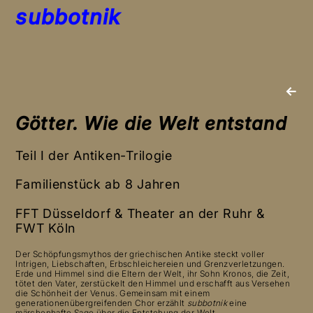
subbotnik
←
Götter.
Wie die Welt entstand
Teil I der Antiken-Trilogie
Familienstück ab 8 Jahren
FFT Düsseldorf & Theater an der Ruhr &
FWT Köln
Der Schöpfungsmythos der griechischen Antike steckt voller
Intrigen, Liebschaften, Erbschleichereien und Grenzverletzungen.
Erde und Himmel sind die Eltern der Welt, ihr Sohn Kronos, die Zeit,
tötet den Vater, zerstückelt den Himmel und erschafft aus Versehen
die Schönheit der Venus. Gemeinsam mit einem
generationenübergreifenden Chor erzählt
subbotnik
eine
märchenhafte Sage über die Entstehung der Welt.