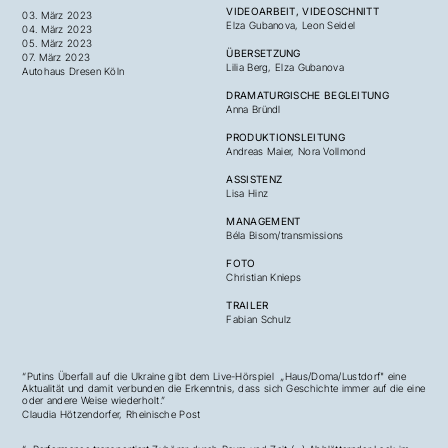
VIDEOARBEIT, VIDEOSCHNITT
03. März 2023
Elza Gubanova, Leon Seidel
04. März 2023
05. März 2023
ÜBERSETZUNG
07. März 2023
Lilia Berg, Elza Gubanova
Autohaus Dresen Köln
DRAMATURGISCHE BEGLEITUNG
Anna Bründl
PRODUKTIONSLEITUNG
Andreas Maier, Nora Vollmond
ASSISTENZ
Lisa Hinz
MANAGEMENT
Béla Bisom/transmissions
FOTO
Christian Knieps
TRAILER
Fabian Schulz
“Putins Überfall auf die Ukraine gibt dem Live-Hörspiel „Haus/Doma/Lustdorf" eine
Aktualität und damit verbunden die Erkenntnis, dass sich Geschichte immer auf die eine
oder andere Weise wiederholt.”
Claudia Hötzendorfer,
Rheinische Post