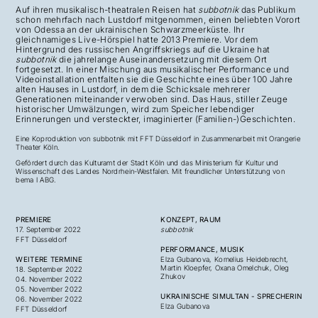
Auf ihren musikalisch-theatralen Reisen hat
subbotnik
das Publikum
schon mehrfach nach Lustdorf mitgenommen, einen beliebten Vorort
von Odessa an der ukrainischen Schwarzmeerküste. Ihr
gleichnamiges Live-Hörspiel hatte 2013 Premiere. Vor dem
Hintergrund des russischen Angriffskriegs auf die Ukraine hat
subbotnik
die jahrelange Auseinandersetzung mit diesem Ort
fortgesetzt. In einer Mischung aus musikalischer Performance und
Videoinstallation entfalten sie die Geschichte eines über 100 Jahre
alten Hauses in Lustdorf, in dem die Schicksale mehrerer
Generationen miteinander verwoben sind. Das Haus, stiller Zeuge
historischer Umwälzungen, wird zum Speicher lebendiger
Erinnerungen und versteckter, imaginierter (Familien-)Geschichten.
Eine Koproduktion von subbotnik mit
FFT
Düsseldorf in Zusammenarbeit mit Orangerie
Theater Köln.
Gefördert durch das Kulturamt der Stadt Köln und das Ministerium für Kultur und
Wissenschaft des Landes Nordrhein-Westfalen. Mit freundlicher Unterstützung von
bema I ABG.
PREMIERE
KONZEPT, RAUM
17. September 2022
subbotnik
FFT Düsseldorf
PERFORMANCE, MUSIK
WEITERE TERMINE
Elza Gubanova, Kornelius Heidebrecht,
Martin Kloepfer, Oxana Omelchuk, Oleg
18.
September 2022
Zhukov
04. November 2022
05. November 2022
UKRAINISCHE SIMULTAN - SPRECHERIN
06. November 2022
Elza Gubanova
FFT Düsseldorf