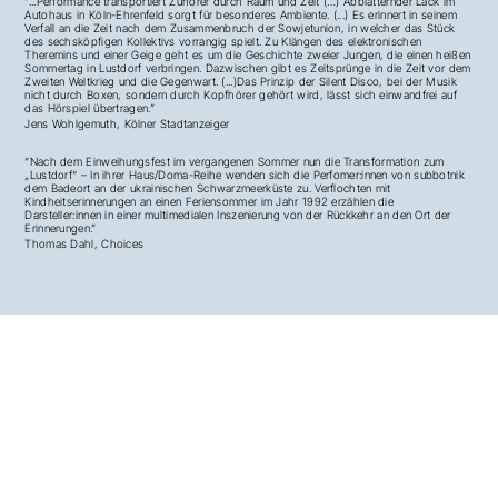
“...Performance transportiert Zuhörer durch Raum und Zeit (…) Abblätternder Lack im
Autohaus in Köln-Ehrenfeld sorgt für besonderes Ambiente. (...) Es erinnert in seinem
Verfall an die Zeit nach dem Zusammenbruch der Sowjetunion, in welcher das Stück
des sechsköpfigen Kollektivs vorrangig spielt. Zu Klängen des elektronischen
Theremins und einer Geige geht es um die Geschichte zweier Jungen, die einen heißen
Sommertag in Lustdorf verbringen. Dazwischen gibt es Zeitsprünge in die Zeit vor dem
Zweiten Weltkrieg und die Gegenwart. (...)Das Prinzip der Silent Disco, bei der Musik
nicht durch Boxen, sondern durch Kopfhörer gehört wird, lässt sich einwandfrei auf
das Hörspiel übertragen.”
Jens Wohlgemuth,
Kölner Stadtanzeiger
“Nach dem Einweihungsfest im vergangenen Sommer nun die Transformation zum
„Lustdorf“ – In ihrer Haus/Doma-Reihe wenden sich die Perfomer:innen von subbotnik
dem Badeort an der ukrainischen Schwarzmeerküste zu. Verflochten mit
Kindheitserinnerungen an einen Feriensommer im Jahr 1992 erzählen die
Darsteller:innen in einer multimedialen Inszenierung von der Rückkehr an den Ort der
Erinnerungen.”
Thomas Dahl, Choices
←
Termine
Über uns
Kontakt
Impressum / Datenschutz