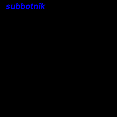
subbotnik
a