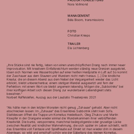
Nora Vollmond
MANAGEMENT
Béla Bisom, transmissions
FOTO
Christian Knieps
TRAILER
Ela Lichtenberg
„Ihre Stücke sind nie fertig, leben von einen unerschöpflichen Drang nach immer neuer
Improvisation. Mit kreativem Einfallsreichtum werden ständig neue Grenzen ausgelotet,
lösen sich Normen wie Wassertropfen auf einer heißen Herdplatte in Luft auf. So kommt
der Zuschauer aus dem Staunen und Wundern nicht mehr heraus. [...] Die kindliche
Kreatur, die an diesem Abend aus dem Nebel der Vergangenheit wieder das Licht
erblickt, bleibt unberechenbar, einem stetigen Wandel ausgesetzt und fern der
Perfektion: mit einem Wort sie bleibt ungemein lebendig. Mögen die „Subbotniks“ bei
ihrer künftigen Arbeit sich diesen Drang zur wunderbaren Lebendigkeit stets
bewahren.“
Norbert RaffelsIefen, Auszug aus der Laudatio Theaterpreis 2021
“Als hätte man in den letzten Monaten nicht genug „Zuhause“ gehabt. Aber nicht
abschrecken lassen: Im „Zuhause“ des Ensembles Subbotnik steht kein Sofa.
Stattdessen öffnet die Truppe um Kornelius Heidelbach, Oleg Zhukov und Martin
Kloepfer in der Orangerie wieder einmal die Wunderkammern ihrer verblüffenden
Kreativität. Die bunte, versponnene, manchmal beängstigende oder gruselige Lücke
zwischen Realität und kindlicher Wahrnehmung, die sich später im Leben schließt, reißt
das Ensemble voll Fantasie und Spielfreude auf. Direkt ist man wieder drin in diesem
Abenteuer, so wild und ernsthaft schön wie der Säbeltanz des kleinen Kornelius,