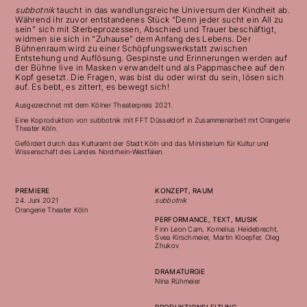
subbotnik
taucht in das wandlungsreiche Universum der Kindheit ab.
Während ihr zuvor entstandenes Stück “Denn jeder sucht ein All zu
sein” sich mit Sterbeprozessen, Abschied und Trauer beschäftigt,
widmen sie sich in “Zuhause” dem Anfang des Lebens. Der
Bühnenraum wird zu einer Schöpfungswerkstatt zwischen
Entstehung und Auflösung. Gespinste und Erinnerungen werden auf
der Bühne live in Masken verwandelt und als Pappmaschee auf den
Kopf gesetzt. Die Fragen, was bist du oder wirst du sein, lösen sich
auf. Es bebt, es zittert, es bewegt sich!
Ausgezeichnet mit dem
Kölner Theaterpreis 2021.
Eine Koproduktion von subbotnik mit
FFT
Düsseldorf in Zusammenarbeit mit Orangerie
Theater Köln.
Gefördert durch das Kulturamt der Stadt Köln
und das Ministerium für Kultur und
Wissenschaft des Landes Nordrhein-Westfalen.
PREMIERE
KONZEPT, RAUM
24. Juni 2021
subbotnik
Orangerie Theater Köln
PERFORMANCE, TEXT, MUSIK
Finn Leon Cam, Kornelius Heidebrecht,
Svea Kirschmeier, Martin Kloepfer, Oleg
Zhukov
DRAMATURGIE
Nina Rühmeier
PRODUKTIONSLEITUNG